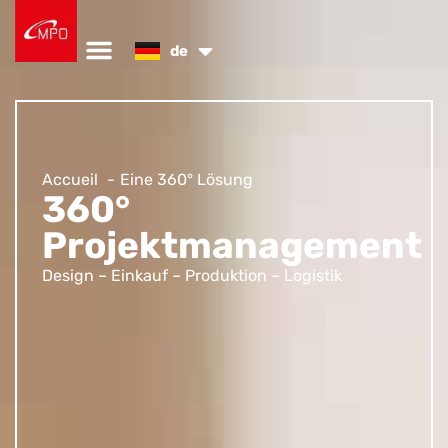
en
de
es
Ökologische Konzepte
Kontaktieren Sie uns
Accueil
Eine 360° Lösung
360°
Projektmanagement
Design – Einkauf – Produktion – Logistik