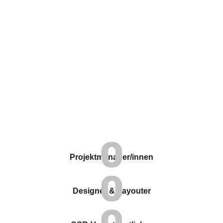
0
Projektmanager/innen
0
Designer & Layouter
0