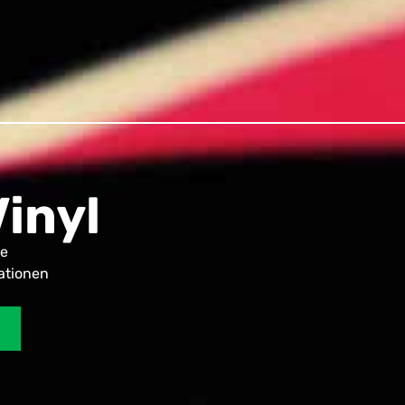
inyl
ie
ationen