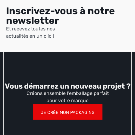
es
Inscrivez-vous à notre
fr
de
newsletter
Et recevez toutes nos
Logistique e-commerce
Éco Conception
Nos Réalisations
Nous contacter
actualités en un clic !
Vous démarrez un nouveau projet ?
Créons ensemble l’emballage parfait
pour votre marque
JE CRÉE MON PACKAGING