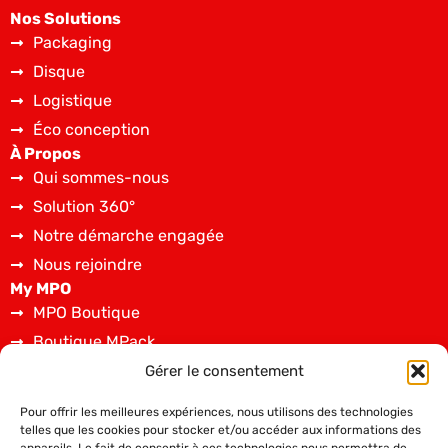
Nos Solutions
Packaging
Disque
Logistique
Éco conception
À Propos
Qui sommes-nous
Solution 360°
Notre démarche engagée
Nous rejoindre
My MPO
MPO Boutique
Boutique MPack
Spécifications techniques
Gérer le consentement
Dépôt de fichiers graphiques
Pour offrir les meilleures expériences, nous utilisons des technologies
Contact
telles que les cookies pour stocker et/ou accéder aux informations des
02 43 08 36 00