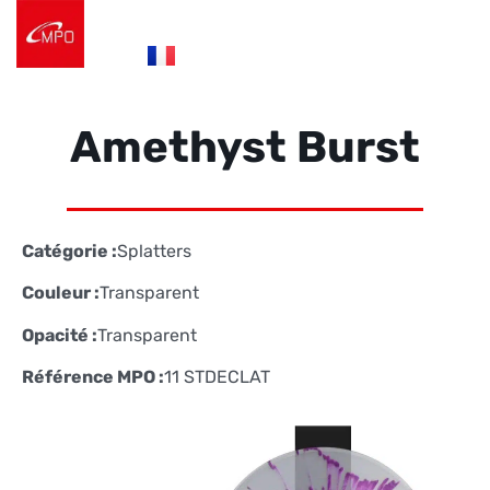
es
fr
de
Logistique e-commerce
Éco Conception
Nos Réalisations
Nous contacter
Amethyst Burst
Catégorie :
Splatters
Couleur :
Transparent
Opacité :
Transparent
Référence MPO :
11 STDECLAT