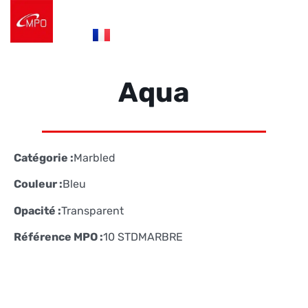
es
fr
de
Logistique e-commerce
Éco Conception
Nos Réalisations
Nous contacter
Aqua
Catégorie :
Marbled
Couleur :
Bleu
Opacité :
Transparent
Référence MPO :
10 STDMARBRE