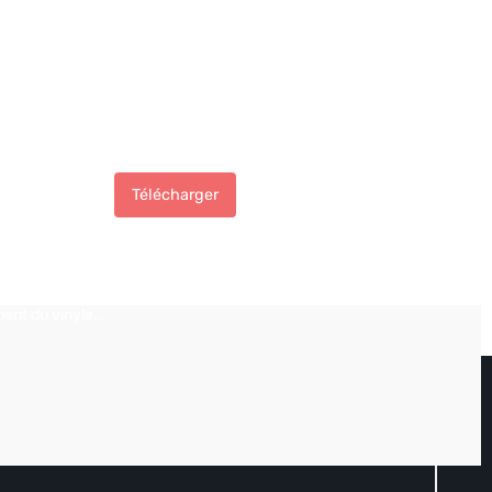
 ma pochette
Télécharger
ent du vinyle…