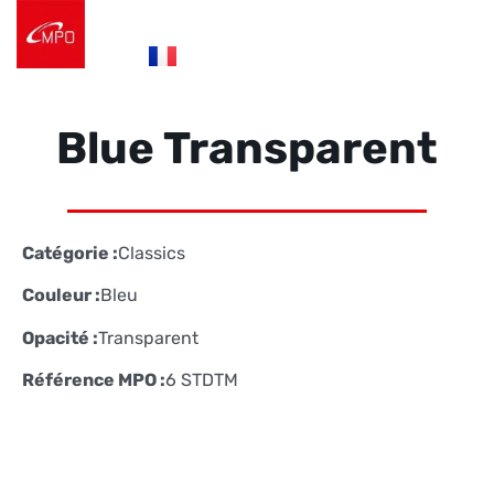
es
fr
de
Logistique e-commerce
Éco Conception
Nos Réalisations
Nous contacter
Blue Transparent
Catégorie :
Classics
Couleur :
Bleu
Opacité :
Transparent
Référence MPO :
6 STDTM