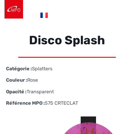
es
fr
de
Logistique e-commerce
Éco Conception
Nos Réalisations
Nous contacter
Disco Splash
Catégorie :
Splatters
Couleur :
Rose
Opacité :
Transparent
Référence MPO :
575 CRTECLAT