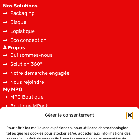
Nos Solutions
Packaging
Disque
Logistique
Éco conception
À Propos
Qui sommes-nous
Solution 360°
Notre démarche engagée
Nous rejoindre
My MPO
MPO Boutique
Boutique MPack
Spécifications techniques
Gérer le consentement
Dépôt de fichiers graphiques
Pour offrir les meilleures expériences, nous utilisons des technologies
Contact
telles que les cookies pour stocker et/ou accéder aux informations des
02 43 08 36 00