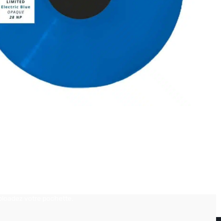
 ma pochette
Télécharger
ploadez votre pochette.