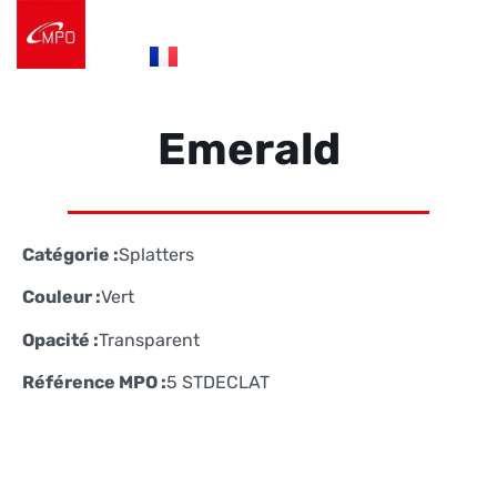
es
fr
de
Logistique e-commerce
Éco Conception
Nos Réalisations
Nous contacter
Emerald
Catégorie :
Splatters
Couleur :
Vert
Opacité :
Transparent
Référence MPO :
5 STDECLAT