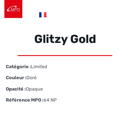
es
fr
de
Logistique e-commerce
Éco Conception
Nos Réalisations
Nous contacter
Glitzy Gold
Catégorie :
Limited
Couleur :
Doré
Opacité :
Opaque
Référence MPO :
64 NP