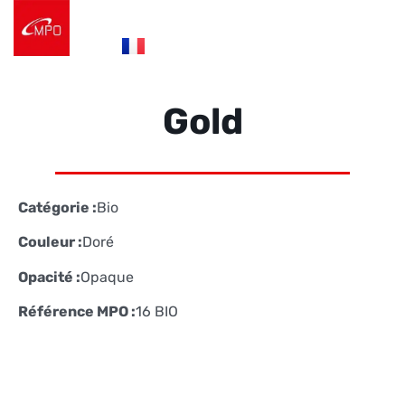
es
fr
de
Logistique e-commerce
Éco Conception
Nos Réalisations
Nous contacter
Gold
Catégorie :
Bio
Couleur :
Doré
Opacité :
Opaque
Référence MPO :
16 BIO