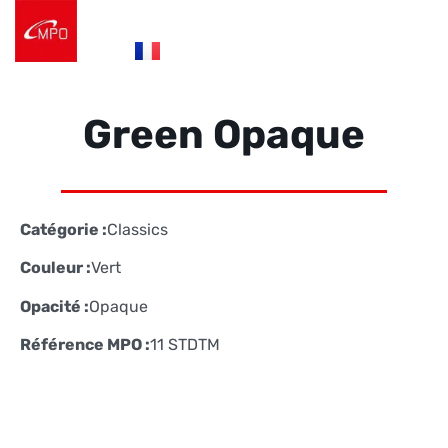
es
fr
de
Logistique e-commerce
Éco Conception
Nos Réalisations
Nous contacter
Green Opaque
Catégorie :
Classics
Couleur :
Vert
Opacité :
Opaque
Référence MPO :
11 STDTM