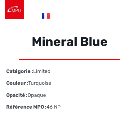
es
fr
de
Logistique e-commerce
Éco Conception
Nos Réalisations
Nous contacter
Mineral Blue
Catégorie :
Limited
Couleur :
Turquoise
Opacité :
Opaque
Référence MPO :
46 NP