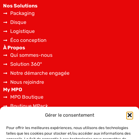
Nos Solutions
Packaging
Disque
Logistique
Éco conception
À Propos
Qui sommes-nous
Solution 360°
Notre démarche engagée
Nous rejoindre
My MPO
MPO Boutique
Boutique MPack
Spécifications techniques
Gérer le consentement
Dépôt de fichiers graphiques
Pour offrir les meilleures expériences, nous utilisons des technologies
Contact
telles que les cookies pour stocker et/ou accéder aux informations des
02 43 08 36 00