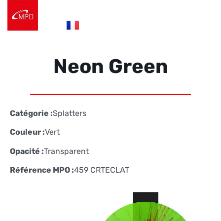
es
fr
de
Logistique e-commerce
Éco Conception
Nos Réalisations
Nous contacter
Neon Green
Catégorie :
Splatters
Couleur :
Vert
Opacité :
Transparent
Référence MPO :
459 CRTECLAT