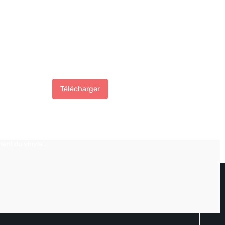
 ma pochette
Télécharger
ent du vinyle…