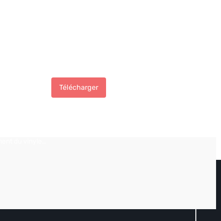
 ma pochette
Télécharger
ent du vinyle…