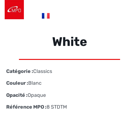
es
fr
de
Logistique e-commerce
Éco Conception
Nos Réalisations
Nous contacter
White
Catégorie :
Classics
Couleur :
Blanc
Opacité :
Opaque
Référence MPO :
8 STDTM