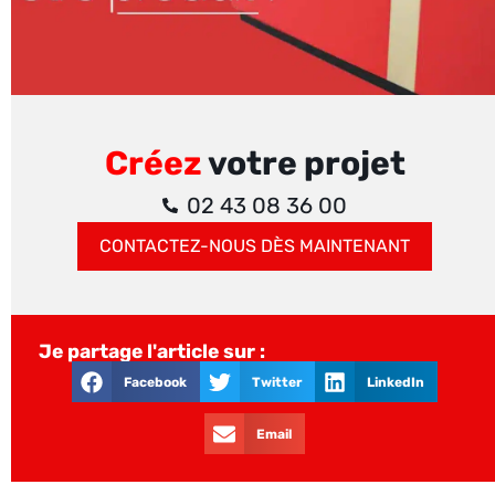
Créez
votre projet
02 43 08 36 00
CONTACTEZ-NOUS DÈS MAINTENANT
Je partage l'article sur :
Facebook
Twitter
LinkedIn
Email