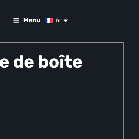
es
Menu
fr
de
e de boîte